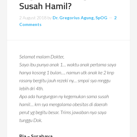
Susah Hamil?
2 August 2018
by
Dr. Gregorius Agung, SpOG
2
Comments
Selamat malam Dokter,
Saya ibu punya anak 1… waktu anak pertama saya
hanya kosong 1 bulan…. namun utk anak ke 2 knp
rasany bergitu jauh rezeki ny… smpai sya mnggu
lebih dri 4th.
Apa ada hungungan ny kegemukan sama susah
hamil… krn sya mengalama obesitas di daerah
perut yg begitu besar. Trims jawaban nya saya
tunggu Dok.
Ria – Surabaya