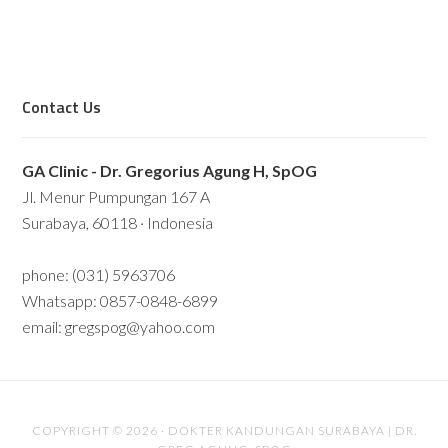
Contact Us
GA Clinic - Dr. Gregorius Agung H, SpOG
Jl. Menur Pumpungan 167 A
Surabaya, 60118 · Indonesia
phone: (031) 5963706
Whatsapp: 0857-0848-6899
email: gregspog@yahoo.com
COPYRIGHT © 2026 ·
DOKTER KANDUNGAN SURABAYA | DR.