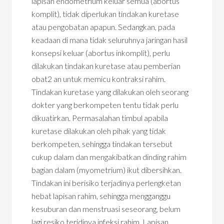
lapisan endometrium keluar semua (abortus
komplit), tidak diperlukan tindakan kuretase
atau pengobatan apapun. Sedangkan, pada
keadaan di mana tidak seluruhnya jaringan hasil
konsepsi keluar (abortus inkomplit), perlu
dilakukan tindakan kuretase atau pemberian
obat2 an untuk memicu kontraksi rahim.
Tindakan kuretase yang dilakukan oleh seorang
dokter yang berkompeten tentu tidak perlu
dikuatirkan. Permasalahan timbul apabila
kuretase dilakukan oleh pihak yang tidak
berkompeten, sehingga tindakan tersebut
cukup dalam dan mengakibatkan dinding rahim
bagian dalam (myometrium) ikut dibersihkan.
Tindakan ini berisiko terjadinya perlengketan
hebat lapisan rahim, sehingga mengganggu
kesuburan dan menstruasi seseorang, belum
lagi resiko terjdinya infeksi rahim. Lapisan