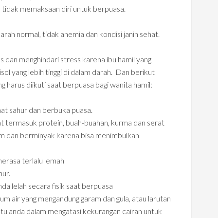
a tidak memaksaan diri untuk berpuasa.
rah normal, tidak anemia dan kondisi janin sehat.
 dan menghindari stress karena ibu hamil yang
ol yang lebih tinggi di dalam darah. Dan berikut
 harus diikuti saat berpuasa bagi wanita hamil:
aat sahur dan berbuka puasa.
 termasuk protein, buah-buahan, kurma dan serat
m dan berminyak karena bisa menimbulkan
erasa terlalu lemah
ur.
da lelah secara fisik saat berpuasa
m air yang mengandung garam dan gula, atau larutan
ntu anda dalam mengatasi kekurangan cairan untuk