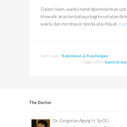
Dalam Islam, wanita hamil diperbolehkan unt
khawatir akan berbahaya bagi kesehatan diriny
waktu dan membayar denda atau fidyah.
(su
Filed Under:
Kebidanan & Kandungan
Tagged With:
hamil di bu
The Doctor
Dr. Gregorius Agung H, SpOG