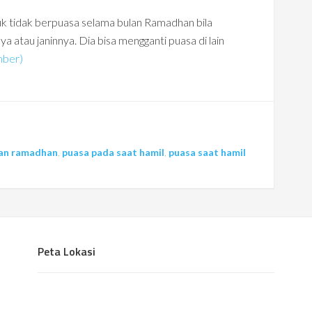
uk tidak berpuasa selama bulan Ramadhan bila
a atau janinnya. Dia bisa mengganti puasa di lain
mber)
lan ramadhan
,
puasa pada saat hamil
,
puasa saat hamil
Peta Lokasi