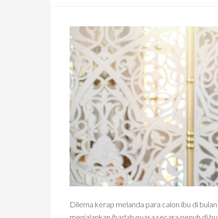
Dilema kerap melanda para calon ibu di bula
menjalankan ibadah puasa secara penuh di bu