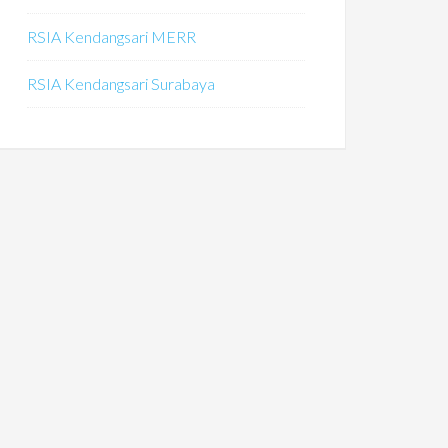
RSIA Kendangsari MERR
RSIA Kendangsari Surabaya