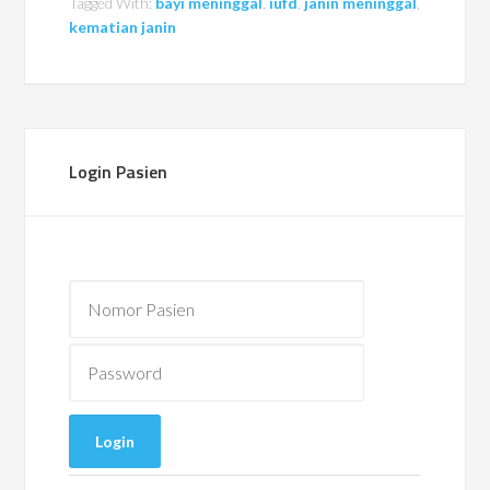
Tagged With:
bayi meninggal
,
iufd
,
janin meninggal
,
kematian janin
Login Pasien