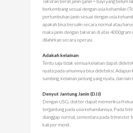
Taksiran berat janin (janin = bayi yang belum 
berkembang sesuai dengan usia kehamilan (To
pertumbuhan janin sesuai dengan usia kehamil
apakah bisa bersalin secara normal atau har
maka janin dengan taksiran di atas 4000gram
dilahirkan secara operasi.
Adakah kelainan
Tentu saja tidak semua kelainan dapat didete
nyata pada umumnya bisa dideteksi. Adapun ke
sumbing, kelainan jantung yang nyata, dan lain-l
Denyut Jantung Janin (DJJ)
Dengan USG, dokter dapat memeriksa frekuens
tergantung pada usia kehamilannya. Pada trim
dianggap normal, sementara pada trimester t
kali per menit.