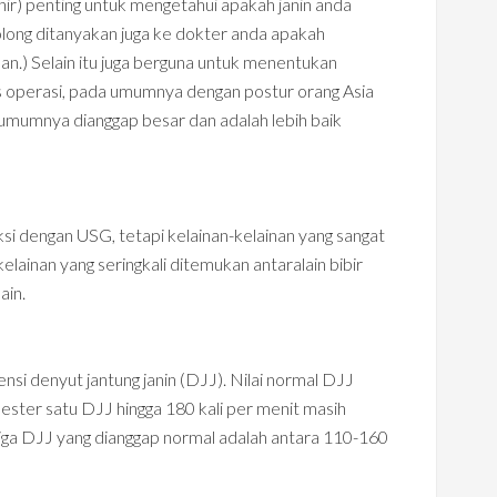
lahir) penting untuk mengetahui apakah janin anda
long ditanyakan juga ke dokter anda apakah
an.) Selain itu juga berguna untuk menentukan
us operasi, pada umumnya dengan postur orang Asia
 umumnya dianggap besar dan adalah lebih baik
ksi dengan USG, tetapi kelainan-kelainan yang sangat
lainan yang seringkali ditemukan antaralain bibir
ain.
i denyut jantung janin (DJJ). Nilai normal DJJ
ester satu DJJ hingga 180 kali per menit masih
iga DJJ yang dianggap normal adalah antara 110-160