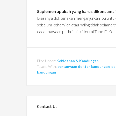
Suplemen apakah yang harus dikonsumsi
Biasanya dokter akan menganjurkan ibu untuk
sebelum kehamilan atau paling tidak selama t
cacat bawaan pada janin (Neural Tube Defect
Filed Under:
Kebidanan & Kandungan
Tagged With:
pertanyaan dokter kandungan
,
pe
kandungan
Contact Us