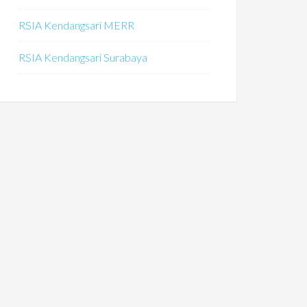
RSIA Kendangsari MERR
RSIA Kendangsari Surabaya