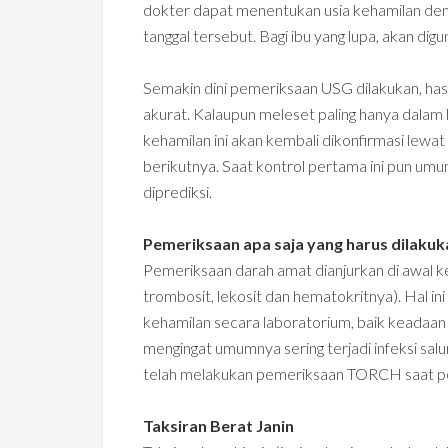
dokter dapat menentukan usia kehamilan den
tanggal tersebut. Bagi ibu yang lupa, akan d
Semakin dini pemeriksaan USG dilakukan, hasi
akurat. Kalaupun meleset paling hanya dalam h
kehamilan ini akan kembali dikonfirmasi lew
berikutnya. Saat kontrol pertama ini pun umu
diprediksi.
Pemeriksaan apa saja yang harus dilakuk
Pemeriksaan darah amat dianjurkan di awal k
trombosit, lekosit dan hematokritnya). Hal i
kehamilan secara laboratorium, baik keadaan 
mengingat umumnya sering terjadi infeksi salu
telah melakukan pemeriksaan TORCH saat per
Taksiran Berat Janin