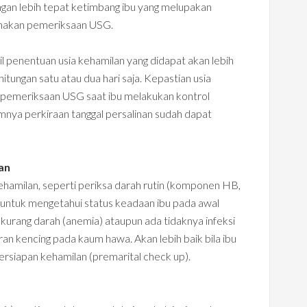
gan lebih tepat ketimbang ibu yang melupakan
igunakan pemeriksaan USG.
l penentuan usia kehamilan yang didapat akan lebih
itungan satu atau dua hari saja. Kepastian usia
at pemeriksaan USG saat ibu melakukan kontrol
mnya perkiraan tanggal persalinan sudah dapat
an
ehamilan, seperti periksa darah rutin (komponen HB,
ni untuk mengetahui status keadaan ibu pada awal
kurang darah (anemia) ataupun ada tidaknya infeksi
ran kencing pada kaum hawa. Akan lebih baik bila ibu
siapan kehamilan (premarital check up).