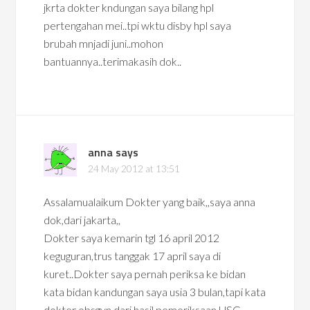
jkrta dokter kndungan saya bilang hpl
pertengahan mei..tpi wktu disby hpl saya
brubah mnjadi juni..mohon
bantuannya..terimakasih dok..
anna
says
24 May 2012 at 13:51
Assalamualaikum Dokter yang baik,,saya anna
dok,dari jakarta,,
Dokter saya kemarin tgl 16 april 2012
keguguran,trus tanggak 17 april saya di
kuret..Dokter saya pernah periksa ke bidan
kata bidan kandungan saya usia 3 bulan,tapi kata
dokter obsgyn dari hasil pemeriksaan USG