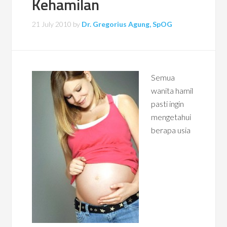
Kehamilan
21 July 2010
by
Dr. Gregorius Agung, SpOG
Semua
wanita hamil
pasti ingin
mengetahui
berapa usia