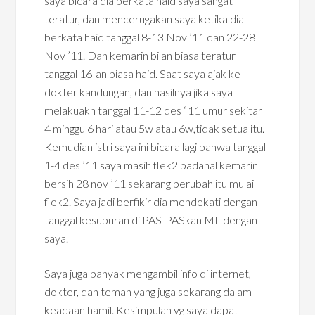
saya bicara dia berkata haid saya sangat
teratur, dan mencerugakan saya ketika dia
berkata haid tanggal 8-13 Nov ’11 dan 22-28
Nov ’11. Dan kemarin bilan biasa teratur
tanggal 16-an biasa haid. Saat saya ajak ke
dokter kandungan, dan hasilnya jika saya
melakuakn tanggal 11-12 des ‘ 11 umur sekitar
4 minggu 6 hari atau 5w atau 6w,tidak setua itu.
Kemudian istri saya ini bicara lagi bahwa tanggal
1-4 des ’11 saya masih flek2 padahal kemarin
bersih 28 nov ’11 sekarang berubah itu mulai
flek2. Saya jadi berfikir dia mendekati dengan
tanggal kesuburan di PAS-PASkan ML dengan
saya.
Saya juga banyak mengambil info di internet,
dokter, dan teman yang juga sekarang dalam
keadaan hamil. Kesimpulan yg saya dapat