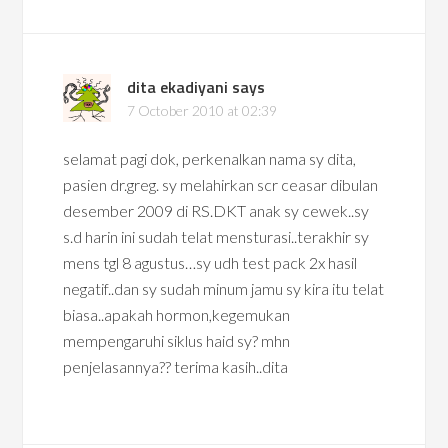
dita ekadiyani
says
7 October 2010 at 02:39
selamat pagi dok, perkenalkan nama sy dita,
pasien dr.greg. sy melahirkan scr ceasar dibulan
desember 2009 di RS.DKT anak sy cewek..sy
s.d harin ini sudah telat mensturasi..terakhir sy
mens tgl 8 agustus…sy udh test pack 2x hasil
negatif..dan sy sudah minum jamu sy kira itu telat
biasa..apakah hormon,kegemukan
mempengaruhi siklus haid sy? mhn
penjelasannya?? terima kasih..dita