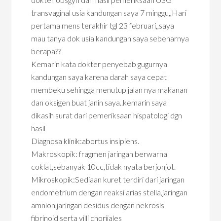
transvaginal usia kandungan saya 7 minggu,,Hari
pertama mens terakhir tgl 23 februari,,saya
mau tanya dok usia kandungan saya sebenarnya
berapa??
Kemarin kata dokter penyebab gugurnya
kandungan saya karena darah saya cepat
membeku sehingga menutup jalan nya makanan
dan oksigen buat janin saya..kemarin saya
dikasih surat dari pemeriksaan hispatologi dgn
hasil
Diagnosa klinik:abortus insipiens.
Makroskopik: fragmen jaringan berwarna
coklat,sebanyak 10cc,tidak nyata berjonjot.
Mikroskopik:Sediaan kuret terdiri dari jaringan
endometrium dengan reaksi arias stella,jaringan
amnion,jaringan desidus dengan nekrosis
fibrinoid serta villi choriiales