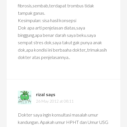
fibrosis,sembab,terdapat trombus tidak
tampak ganas.
Kesimpulan: sisa hasil konsepsi
Dok apa arti penjelasan diatas,saya
binggung,apa benar darah saya beku.saya
sempat stres dok,saya takut gak punya anak
dok,apa kondisi ini berbaaha dokter,,trimakasih
dokter atas penjelasannya..
rizal
says
26 May 2012 at 08:11
Dokter saya ingin konsultasi masalah umur
kandungan. Apakah umur HPHT dan Umur USG