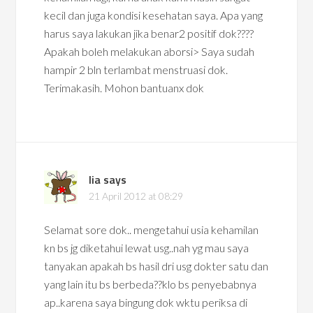
kecil dan juga kondisi kesehatan saya. Apa yang
harus saya lakukan jika benar2 positif dok????
Apakah boleh melakukan aborsi> Saya sudah
hampir 2 bln terlambat menstruasi dok.
Terimakasih. Mohon bantuanx dok
lia
says
21 April 2012 at 08:29
Selamat sore dok.. mengetahui usia kehamilan
kn bs jg diketahui lewat usg..nah yg mau saya
tanyakan apakah bs hasil dri usg dokter satu dan
yang lain itu bs berbeda??klo bs penyebabnya
ap..karena saya bingung dok wktu periksa di