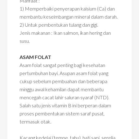
Manfaat :
1) Memperbaiki penyerapan kalsium (Ca) dan
membantu keseimbangan mineral dalam darah.
2) Untuk pembentukan tulang dan gigi.
Jenis makanan : Ikan salmon, ikan hering dan
susu.
ASAM FOLAT
Asam folat sangat penting bagi kesehatan
pertumbuhan bayi. Asupan asam folat yang
cukup sebelum pembuahan dan beberapa
minggu awal kehamilan dapat membantu
mencegah cacat lahir saluran syaraf (NTD).
Salah satu jenis vitamin B ini berperan dalam
proses pembentukan sistem saraf pusat,
termasuk otak.
Kacang kedelai (tempe, tahu), hati sapi, serelia