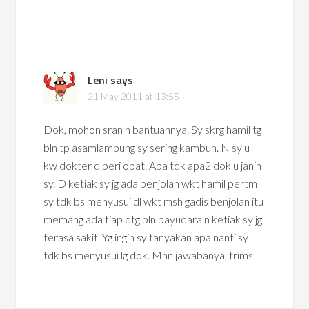
Leni
says
21 May 2011 at 13:55
Dok, mohon sran n bantuannya. Sy skrg hamil tg
bln tp asamlambung sy sering kambuh. N sy u
kw dokter d beri obat. Apa tdk apa2 dok u janin
sy. D ketiak sy jg ada benjolan wkt hamil pertm
sy tdk bs menyusui dl wkt msh gadis benjolan itu
memang ada tiap dtg bln payudara n ketiak sy jg
terasa sakit. Yg ingin sy tanyakan apa nanti sy
tdk bs menyusui lg dok. Mhn jawabanya, trims