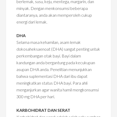
berlemak, susu, keju, mentega, margarin, dan
minyak. Dengan menkonsumsi beberapa
diantaranya, anda akan memperoleh cukup
energi dari lemak.
DHA
Selama masa kehamilan, asam lemak
dokosaheksaenoat (DHA) sangat penting untuk
perkembangan otak bayi. Bayi dalam
kandungan anda bergantung pada kecukupan
asupan DHA anda. Penelitian menunjukkan
bahwa suplementasi DHA dari ibu dapat
meningkatkan status DHA bayi. Para ahli
menganjurkan agar wanita hamil mengkonsumsi
300 mg DHA per hari.
KARBOHIDRAT DAN SERAT
Karbohidrat dan serat adalah salah satu sumber