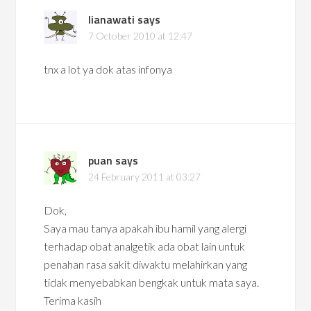
lianawati
says
7 October 2010 at 12:47
tnx a lot ya dok atas infonya
puan
says
24 February 2011 at 03:27
Dok,
Saya mau tanya apakah ibu hamil yang alergi
terhadap obat analgetik ada obat lain untuk
penahan rasa sakit diwaktu melahirkan yang
tidak menyebabkan bengkak untuk mata saya.
Terima kasih