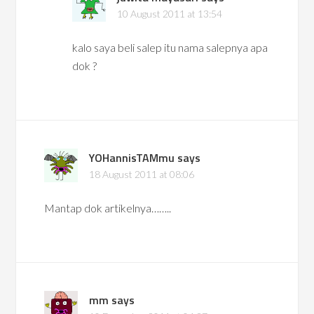
10 August 2011 at 13:54
kalo saya beli salep itu nama salepnya apa
dok ?
YOHannisTAMmu
says
18 August 2011 at 08:06
Mantap dok artikelnya……..
mm
says