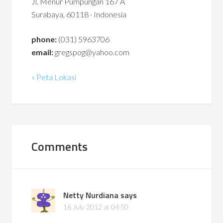
Jl. Menur Pumpungan 167 A
Surabaya, 60118 · Indonesia
phone:
(031) 5963706
email:
gregspog@yahoo.com
» Peta Lokasi
Comments
Netty Nurdiana
says
16 July 2012 at 04:50